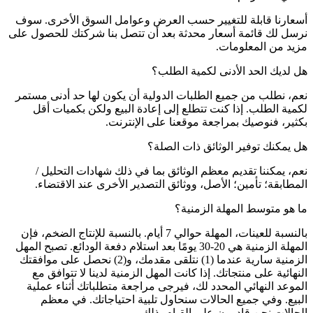
أسعارنا قابلة للتغيير حسب العرض وعوامل السوق الأخرى. سوف
نرسل لك قائمة أسعار محدثة بعد أن تتصل بنا شركتك للحصول على
مزيد من المعلومات.
هل لديك الحد الأدنى لكمية الطلب؟
نعم، نطلب من جميع الطلبات الدولية أن يكون لها حد أدنى مستمر
لكمية الطلب. إذا كنت تتطلع إلى إعادة البيع ولكن بكميات أقل
بكثير، فنوصيك بمراجعة موقعنا على الإنترنت.
هل يمكنك توفير الوثائق ذات الصلة؟
نعم، يمكننا تقديم معظم الوثائق بما في ذلك شهادات التحليل /
المطابقة؛ تأمين؛ الأصل، ووثائق التصدير الأخرى عند الاقتضاء.
ما هو متوسط ​​المهلة الزمنية؟
بالنسبة للعينات، المهلة حوالي 7 أيام. بالنسبة للإنتاج الضخم، فإن
المهلة الزمنية هي 20-30 يومًا بعد استلام دفعة الودائع. تصبح المهل
الزمنية سارية عندما (1) نتلقى مقدمك، و(2) نحصل على موافقتك
النهائية على منتجاتك. إذا كانت المهل الزمنية لدينا لا تتوافق مع
الموعد النهائي المحدد لك، فيرجى مراجعة متطلباتك أثناء عملية
البيع. وفي جميع الحالات سنحاول تلبية احتياجاتك. في معظم
الحالات نحن قادرون على القيام بذلك.