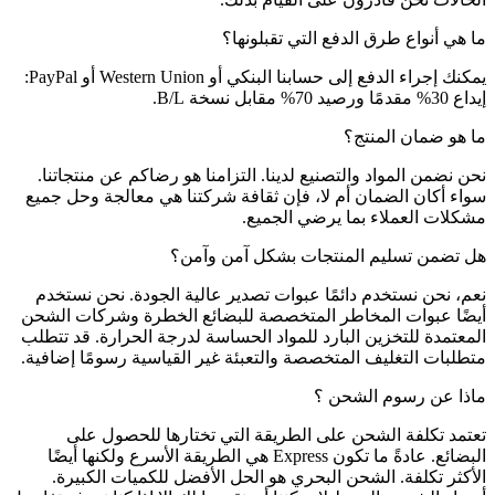
ما هي أنواع طرق الدفع التي تقبلونها؟
يمكنك إجراء الدفع إلى حسابنا البنكي أو Western Union أو PayPal:
إيداع 30% مقدمًا ورصيد 70% مقابل نسخة B/L.
ما هو ضمان المنتج؟
نحن نضمن المواد والتصنيع لدينا. التزامنا هو رضاكم عن منتجاتنا.
سواء أكان الضمان أم لا، فإن ثقافة شركتنا هي معالجة وحل جميع
مشكلات العملاء بما يرضي الجميع.
هل تضمن تسليم المنتجات بشكل آمن وآمن؟
نعم، نحن نستخدم دائمًا عبوات تصدير عالية الجودة. نحن نستخدم
أيضًا عبوات المخاطر المتخصصة للبضائع الخطرة وشركات الشحن
المعتمدة للتخزين البارد للمواد الحساسة لدرجة الحرارة. قد تتطلب
متطلبات التغليف المتخصصة والتعبئة غير القياسية رسومًا إضافية.
ماذا عن رسوم الشحن ؟
تعتمد تكلفة الشحن على الطريقة التي تختارها للحصول على
البضائع. عادةً ما تكون Express هي الطريقة الأسرع ولكنها أيضًا
الأكثر تكلفة. الشحن البحري هو الحل الأفضل للكميات الكبيرة.